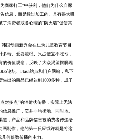
为商家打工”中获利，他们为什么自愿
广告信息，而是经过加工的、具有很大吸
了消费者戒备心理的“防火墙”促使其
性。韩国动画新秀金在仁为儿童教育节目
计多端、爱耍流氓、只占便宜不吃亏，
有的价值观念，反映了大众渴望摆脱现
BS论坛、Flash站点和门户网站，私下
生出的商品已经达到1000多种，成了
点对多点”的辐射状传播，实际上无法
的信息推广，它并非均衡地、同时地、
渠道，产品和品牌信息被消费者传递给
h动画制作，他的第一反应或许就是将这
成几何倍数传播的主力。