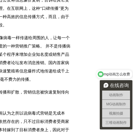
过公众将信息廉价复制，告诉给其它受
。在互联网上，这种“口碑传播”更为
一种高效的信息传播方式，而且，由于
段。
的信息，像病毒一样传递给周围的人，让每一个
度的一种营销推广策略。 并不是传播病
某个程序来增加企业知名度或销售产品
消费者论坛发布消息推销。国内首家病
快速繁殖将信息爆炸式地传递给成千上
mg动画怎么收费
人毫不费力的传播。
在线咨询
传播和扩散，营销信息被快速复制传向
动画制作
。
MG动画制作
画认为之所以说病毒式营销是无成本
视频拍摄
依然存在的，只不过目标消费者受商家
三维动画制作
本转嫁到了目标消费者身上，因此对于