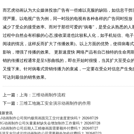
而艺虎动画认为大众媒体投放广告有一些难以克服的缺陷，如信息干扰
理严重。以电视广告为例，同一时段的电视有各种各样的广告同时投放，
减少了受众的接受效率。而对于那些可爱的“病毒”，是受众从熟悉的人
过程中自然会有积极的心态;接收渠道也比较私人化，如手机短信、电子
阅读的情况，这样反而扩大了传播效果)。以上方面的优势，使得病毒
影响，增强了传播的效果。 更新速度快 网络产品有自己独特的生命周
销的传播过程通常是呈S形曲线的，即在开始时很慢，当其扩大至受众
又慢下来。针对病毒式营销传播力的衰减，一定要在受众对信息产生免
可达到最佳的销售效果。
上一篇：
上海：三维动画制作流程
下一篇：
三维工地施工安全演示动画制作的作用
最新资讯
AI动画制作公司简约极简画面完工交付速度更快吗？
2026/07/29
MG动画制作公司矢量素材缺失会增加制作工作量吗？
2026/07/28
AI动画制作公司后期人工精修画面需要额外付费吗？
2026/07/27
高清无水印成片找动画制作公司需要额外加价付费吗？
2026/07/23