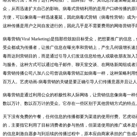
络营销方法，常用于进行网站推广、品牌推广等。其讯息传递策略是通
众，从而迅速扩大自己的影响。病毒式营销利用的是用户口碑传播的原理
方便，可以像病毒一样迅速蔓延，因此病毒式营销（病毒性营销）成为
这种传播是用户之间自发进行的，因此几乎是不需要费用的网络营销手
病毒营销(Viral Marketing)是指那些鼓励目标受众，把想要推广
受众都成为传播者，让推广信息在曝光率和营销上，产生几何级增长速
毒而达到营销目的，而是通过引导人们发送信息给他人或吸收朋友加入
与服务。这种方式可以通过电子邮件、聊天室交谈、在网络新闻组或者
毒营销传播公司八加八公司曾说病毒营销正如病毒一样，这种策略利用
百万人。艺虎动画-病毒营销的关键是要正确引导人们传播意愿并且让
病毒营销是通过利用公众的积极性和人际网络，让营销信息像病毒一样
数以万计、数以百万计的受众。它存在一些区别于其他营销方式的特点
天下没有免费的午餐，任何信息的传播都要为渠道的使用付费。艺虎动
的，主要指它利用了目标消费者的参与热情，但渠道使用的推广成本是
的信息刺激自愿参与到后续的传播过程中，原本应由商家承担的广告成