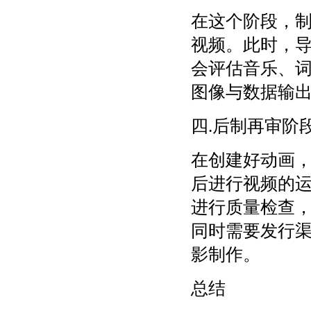
在这个阶段，
视频。此时，
会评估音乐、
图像与数据输
四.后制再审阶
在创建好动画，
后进行视频的
进行质量检查
同时需要发行
影制作。
总结