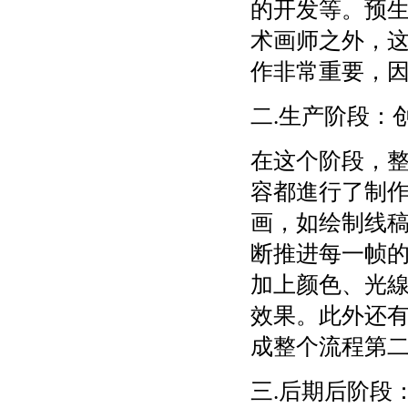
的开发等。预
术画师之外，
作非常重要，
二.生产阶段：
在这个阶段，
容都進行了制
画，如绘制线
断推进每一帧
加上颜色、光
效果。此外还
成整个流程第
三.后期后阶段