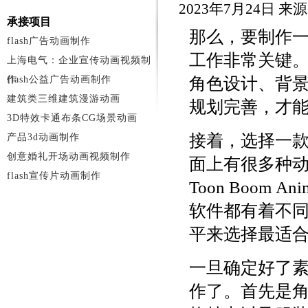
2023年7月24日 
承接项目
那么，要制作
flash广告动画制作
工作非常关键
上海电气：企业宣传动画视频制
作
flash公益广告动画制作
角色设计、背
建筑类三维建筑漫游动画
规划完善，才
3D特效卡通布条CG场景动画
接着，选择一
产品3d动画制作
创意婚礼开场动画视频制作
面上有很多种
flash宣传片动画制作
Toon Boom Ani
软件都有着不
平来选择最适
一旦确定好了
作了。首先是