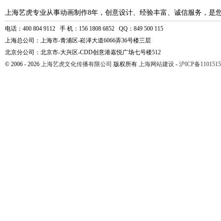
上海艺虎专业从事动画制作8年，创意设计、经验丰富、诚信服务，是
电话：400 804 9112 手 机：156 1808 6852 QQ：849 500 115
上海总公司：上海市-青浦区-崧泽大道6066弄36号楼三层
北京分公司：北京市-大兴区-CDD创意港嘉悦广场七号楼512
© 2006 - 2026
上海艺虎文化传播有限公司
版权所有
上海网站建设
-
沪ICP备1101515