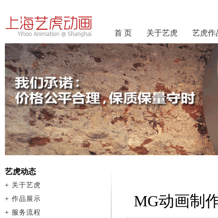
首 页
关于艺虎
艺虎作
艺虎动态
+
关于艺虎
MG动画制
+
作品展示
+
服务流程