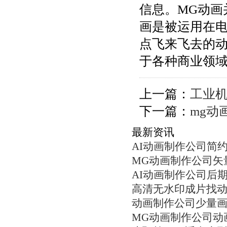
信息。MG动画
画是被运用在
点飞来飞去的动
于各种商业领
上一篇：
工业
下一篇：
mg动
最新资讯
AI动画制作公司简
MG动画制作公司矢
AI动画制作公司后
高清无水印成片找
动画制作公司少量
MG动画制作公司动