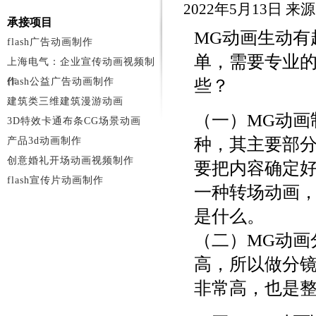
2022年5月13日 
承接项目
MG动画生动有
flash广告动画制作
单，需要专业的
上海电气：企业宣传动画视频制
作
flash公益广告动画制作
些？
建筑类三维建筑漫游动画
（一）MG动画
3D特效卡通布条CG场景动画
种，其主要部
产品3d动画制作
创意婚礼开场动画视频制作
要把内容确定好
flash宣传片动画制作
一种转场动画
是什么。
（二）MG动画
高，所以做分
非常高，也是