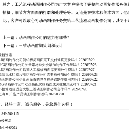
总之，工艺流程动画制作公司为广大客户提供了完整的动画制作服务体
拍摄，细节方方面面的打磨和处理等等。无论是在技术和美术方面，他
此，客户可以放心将动画制作任务交给工艺流程动画制作公司，以便于
上一篇：
动画制作公司的魅力有哪些?
下一篇：
三维动画前期策划和设计
最新资讯
AI动画制作公司简约极简画面完工交付速度更快吗？
2026/07/29
MG动画制作公司矢量素材缺失会增加制作工作量吗？
2026/07/28
AI动画制作公司后期人工精修画面需要额外付费吗？
2026/07/27
高清无水印成片找动画制作公司需要额外加价付费吗？
2026/07/23
动画制作公司少量画面微调包含在基础制作费用内吗？
2026/07/22
MG动画制作公司动画搭配实拍画面成片效果怎么样？
2026/07/21
小预算项目适合大型三维动画制作公司合作吗？
2026/07/20
上海3D广告产品动画制作靠谱吗
2026/03/20
计、经验丰富、诚信服务，是您最佳选择！
49 500 115
号楼三层
七号楼512