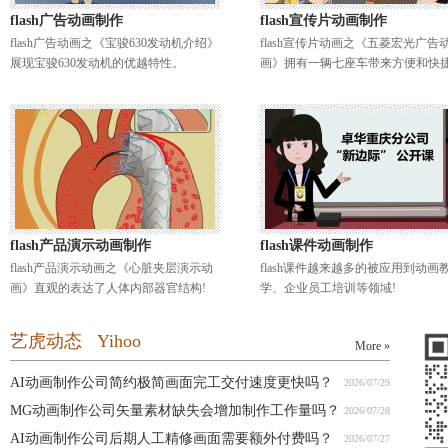
flash广告动画制作
flash宣传片动画制作
flash广告动画之《宝骏630发动机介绍》
flash宣传片动画之《五菱宏光广告
展现宝骏630发动机的优越特性。
画》拥有一辆七座车带来方便和快捷
flash产品演示动画制作
flash课件动画制作
flash产品演示动画之《心脏夹层演示动
flash课件越来越多的被应用到动画
画》直观的表达了人体内部器官结构!
学、企业员工培训等领域!
艺虎动态 Yihoo
More »
AI动画制作公司简约极简画面完工交付速度更快吗？
2026/07/29
MG动画制作公司矢量素材缺失会增加制作工作量吗？
2026/07/28
AI动画制作公司后期人工精修画面需要额外付费吗？
2026/07/27