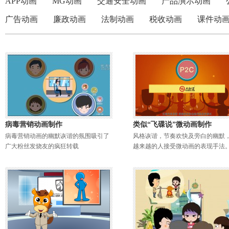
APP动画
MG动画
交通安全动画
产品演示动画
广告动画
廉政动画
法制动画
税收动画
课件动
病毒营销动画制作
类似“飞碟说”微动画制作
病毒营销动画的幽默诙谐的氛围吸引了
风格诙谐，节奏欢快及旁白的幽默
广大粉丝发烧友的疯狂转载
越来越的人接受微动画的表现手法