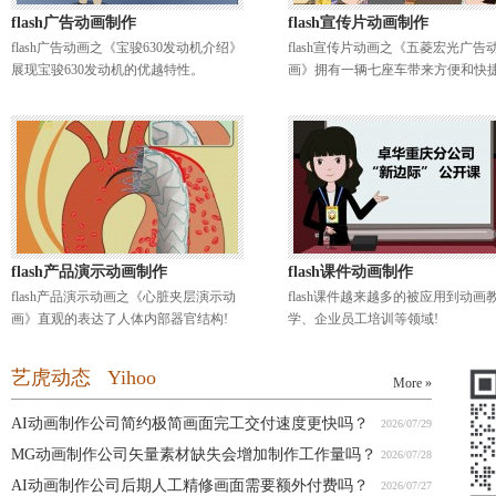
flash广告动画制作
flash宣传片动画制作
flash广告动画之《宝骏630发动机介绍》
flash宣传片动画之《五菱宏光广告
展现宝骏630发动机的优越特性。
画》拥有一辆七座车带来方便和快捷
flash产品演示动画制作
flash课件动画制作
flash产品演示动画之《心脏夹层演示动
flash课件越来越多的被应用到动画
画》直观的表达了人体内部器官结构!
学、企业员工培训等领域!
艺虎动态 Yihoo
More »
AI动画制作公司简约极简画面完工交付速度更快吗？
2026/07/29
MG动画制作公司矢量素材缺失会增加制作工作量吗？
2026/07/28
AI动画制作公司后期人工精修画面需要额外付费吗？
2026/07/27