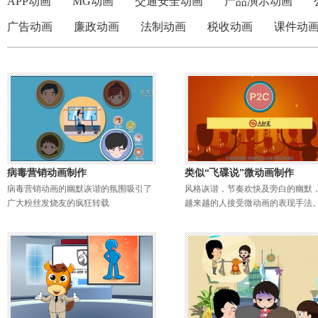
APP动画
MG动画
交通安全动画
产品演示动画
广告动画
廉政动画
法制动画
税收动画
课件动
病毒营销动画制作
类似“飞碟说”微动画制作
病毒营销动画的幽默诙谐的氛围吸引了
风格诙谐，节奏欢快及旁白的幽默
广大粉丝发烧友的疯狂转载
越来越的人接受微动画的表现手法