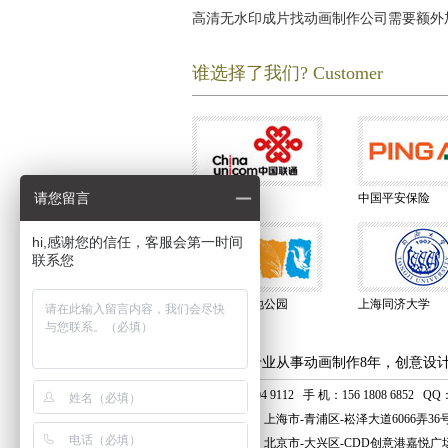
高清无水印成片找动画制作公司需要额外
谁选择了我们? Customer
请您留言
中国联通
中国平安保险
hi,感谢您的信任，客服会第一时间
联系您
上海东滩湿地公园
上海同济大学
上海艺虎专业从事动画制作8年，创意设
电话：400 804 9112 手 机：156 1808 6852 QQ：8
上海总公司：上海市-青浦区-崧泽大道6066弄36
北京分公司：北京市-大兴区-CDD创意港嘉悦广场