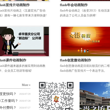
flash宣传片动画制作
flash年会动画制作
flash宣传片动画之《五菱宏光广告动
flash年会动画之《改变2013》生动活泼
画》拥有一辆七座车带来方便和快捷!
的表达了公司人员奋力拼搏!
flash课件动画制作
flash创意微动画制作
flash课件越来越多的被应用到动画教
flash创意微动画是目前比较流行的二维
学、企业员工培训等领域!
flash动画广告宣传片一个表达手法。
More »
度更快吗？
2026/07/29
作工作量吗？
2026/07/28
外付费吗？
2026/07/27