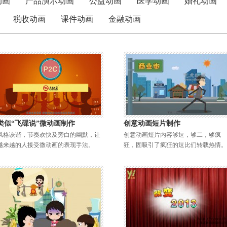
动画
产品演示动画
公益动画
医学动画
婚礼动画
税收动画
课件动画
金融动画
类似“飞碟说”微动画制作
创意动画短片制作
风格诙谐，节奏欢快及旁白的幽默，让
创意动画短片内容够逗，够二，够疯
越来越的人接受微动画的表现手法。
狂，固吸引了疯狂的逗比们转载热情。