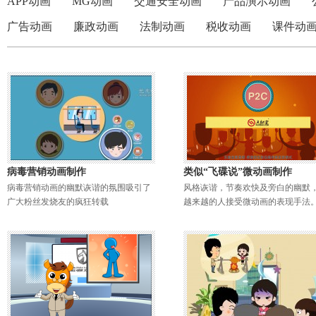
APP动画
MG动画
交通安全动画
产品演示动画
广告动画
廉政动画
法制动画
税收动画
课件动
病毒营销动画制作
类似“飞碟说”微动画制作
病毒营销动画的幽默诙谐的氛围吸引了
风格诙谐，节奏欢快及旁白的幽默
广大粉丝发烧友的疯狂转载
越来越的人接受微动画的表现手法