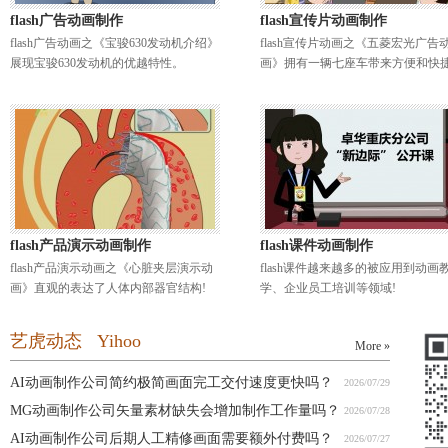
flash广告动画制作
flash宣传片动画制作
flash广告动画之《宝骏630发动机介绍》
flash宣传片动画之《五菱宏光广告
展现宝骏630发动机的优越特性。
画》拥有一辆七座车带来方便和快捷
flash产品演示动画制作
flash课件动画制作
flash产品演示动画之《心脏夹层演示动
flash课件越来越多的被应用到动画
画》直观的表达了人体内部器官结构!
学、企业员工培训等领域!
艺虎动态 Yihoo
More »
AI动画制作公司简约极简画面完工交付速度更快吗？
2026/07/29
MG动画制作公司矢量素材缺失会增加制作工作量吗？
2026/07/28
AI动画制作公司后期人工精修画面需要额外付费吗？
2026/07/27