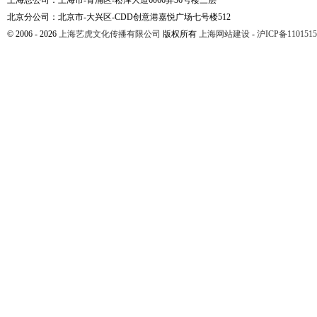
上海总公司：上海市-青浦区-崧泽大道6066弄36号楼三层
北京分公司：北京市-大兴区-CDD创意港嘉悦广场七号楼512
© 2006 - 2026
上海艺虎文化传播有限公司
版权所有
上海网站建设
-
沪ICP备1101515