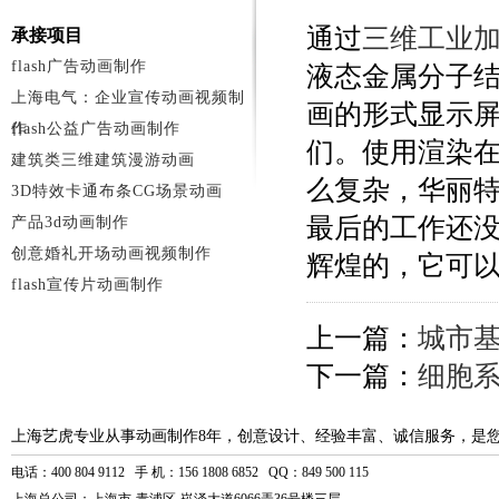
通过
三维工业
承接项目
flash广告动画制作
液态金属分子
上海电气：企业宣传动画视频制
画的形式显示
作
flash公益广告动画制作
们。使用渲染
建筑类三维建筑漫游动画
么复杂，华丽
3D特效卡通布条CG场景动画
最后的工作还
产品3d动画制作
创意婚礼开场动画视频制作
辉煌的，它可
flash宣传片动画制作
上一篇：
城市
下一篇：
细胞
上海艺虎专业从事动画制作8年，创意设计、经验丰富、诚信服务，是
电话：400 804 9112 手 机：156 1808 6852 QQ：849 500 115