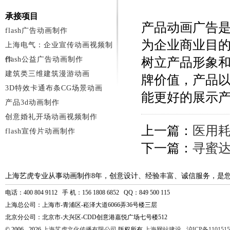
承接项目
产品动画广告
flash广告动画制作
为企业商业目
上海电气：企业宣传动画视频制
作
flash公益广告动画制作
树立产品形象
建筑类三维建筑漫游动画
牌价值，产品
3D特效卡通布条CG场景动画
能更好的展示
产品3d动画制作
创意婚礼开场动画视频制作
上一篇：
医用耗
flash宣传片动画制作
下一篇：
寻蜜
上海艺虎专业从事动画制作8年，创意设计、经验丰富、诚信服务，是
电话：400 804 9112 手 机：156 1808 6852 QQ：849 500 115
上海总公司：上海市-青浦区-崧泽大道6066弄36号楼三层
北京分公司：北京市-大兴区-CDD创意港嘉悦广场七号楼512
© 2006 - 2026
上海艺虎文化传播有限公司
版权所有
上海网站建设
-
沪ICP备1101515