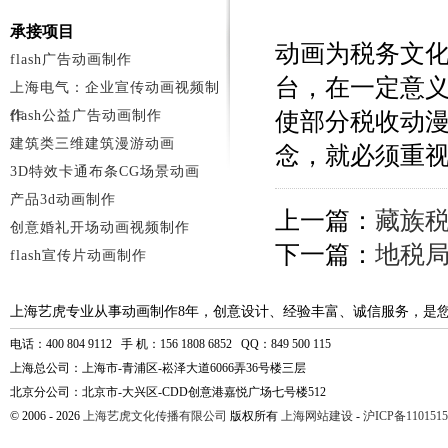
承接项目
动画为税务文
flash广告动画制作
台，在一定意
上海电气：企业宣传动画视频制
作
flash公益广告动画制作
使部分税收动
建筑类三维建筑漫游动画
念，就必须重
3D特效卡通布条CG场景动画
产品3d动画制作
上一篇：
藏族税
创意婚礼开场动画视频制作
下一篇：
地税局
flash宣传片动画制作
上海艺虎专业从事动画制作8年，创意设计、经验丰富、诚信服务，是
电话：400 804 9112 手 机：156 1808 6852 QQ：849 500 115
上海总公司：上海市-青浦区-崧泽大道6066弄36号楼三层
北京分公司：北京市-大兴区-CDD创意港嘉悦广场七号楼512
© 2006 - 2026
上海艺虎文化传播有限公司
版权所有
上海网站建设
-
沪ICP备1101515