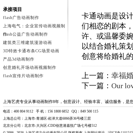
承接项目
卡通动画是设
flash广告动画制作
们相恋的剧本
上海电气：企业宣传动画视频制
作
flash公益广告动画制作
许、或温馨委
建筑类三维建筑漫游动画
以结合婚礼策
3D特效卡通布条CG场景动画
创意将给婚礼
产品3d动画制作
创意婚礼开场动画视频制作
上一篇：
幸福婚
flash宣传片动画制作
下一篇：
Our 
上海艺虎专业从事动画制作8年，创意设计、经验丰富、诚信服务，是
电话：400 804 9112 手 机：156 1808 6852 QQ：849 500 115
上海总公司：上海市-青浦区-崧泽大道6066弄36号楼三层
北京分公司：北京市-大兴区-CDD创意港嘉悦广场七号楼512
© 2006 - 2026
上海艺虎文化传播有限公司
版权所有
上海网站建设
-
沪ICP备1101515