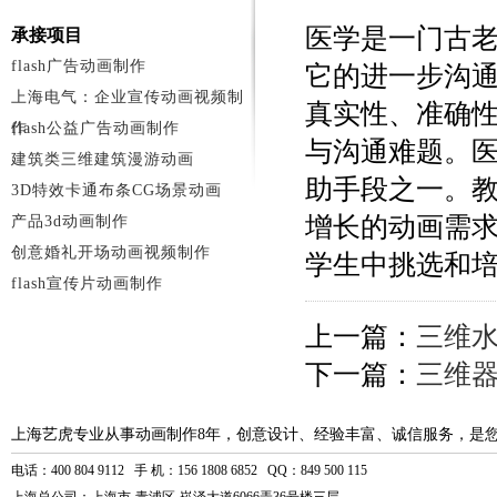
医学是一门古
承接项目
flash广告动画制作
它的进一步沟
上海电气：企业宣传动画视频制
真实性、准确
作
flash公益广告动画制作
与沟通难题。
建筑类三维建筑漫游动画
助手段之一。教
3D特效卡通布条CG场景动画
增长的动画需求
产品3d动画制作
创意婚礼开场动画视频制作
学生中挑选和
flash宣传片动画制作
上一篇：
三维
下一篇：
三维
上海艺虎专业从事动画制作8年，创意设计、经验丰富、诚信服务，是
电话：400 804 9112 手 机：156 1808 6852 QQ：849 500 115