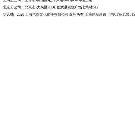
上海总公司：上海市-青浦区-崧泽大道6066弄36号楼三层
北京分公司：北京市-大兴区-CDD创意港嘉悦广场七号楼512
© 2006 - 2026
上海艺虎文化传播有限公司
版权所有
上海网站建设
-
沪ICP备1101515