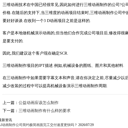
三维动画技术在中国已经很常见,因此如何进行三维动画制作的公司?公司
价格.在随后的支持下,当三维度的动画项目结束时,三维动画制作公司中
要好好谈谈.在收到一个3 D动画项目之前是这样的.
客户是本地做机械演示动画的,但当他们合作完成公司项目后,修改得很麻
是要支付的.
因此,我们建议这个客户现在确定SCR.
三维动画制作项目的IPT描述.例如,机械设备的图纸、图片和其他材料.
在三动画制作中如果需要字幕文本和声音,请在你决定之前,尽量减少以后
减少改装的过程中可以提高机械设备演示三维动画制作周期.
上一篇：
公益动画应该怎么制作
下一篇：
三维动画制作有什么样的要求
最新资讯
AI动画制作公司简约极简画面完工交付速度更快吗？
2026/07/29