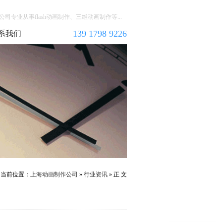
司专业从事flash动画制作、三维动画制作等...
139 1798 9226
系我们
当前位置：
上海动画制作公司
»
行业资讯
» 正 文