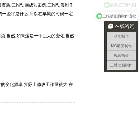
需要做三维动画
资质,三维动画成功案例,三维动漫制作
的一些将是什么.所以在早期的时候一定
三维动画的制作流程
在线咨询
烦.当然,如果这是一个巨大的变化,当然
动画制作
MG动画制作
视频拍摄
三维动画制作
的变化频率.实际上修改工作量很大.在