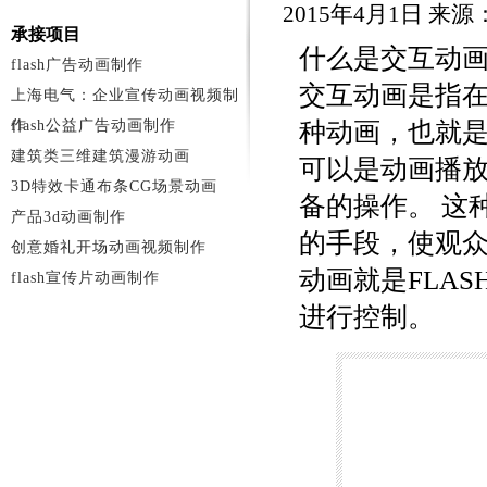
2015年4月1日 来
承接项目
什么是交互动
flash广告动画制作
交互动画是指
上海电气：企业宣传动画视频制
作
flash公益广告动画制作
种动画，也就
建筑类三维建筑漫游动画
可以是动画播
3D特效卡通布条CG场景动画
备的操作。 这
产品3d动画制作
的手段，使观众
创意婚礼开场动画视频制作
动画就是FLA
flash宣传片动画制作
进行控制。