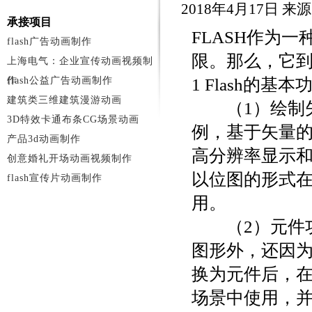
2018年4月17日 
承接项目
FLASH作为
flash广告动画制作
限。那么，它
上海电气：企业宣传动画视频制
作
flash公益广告动画制作
1 Flash的基本
建筑类三维建筑漫游动画
（1）绘制矢量
3D特效卡通布条CG场景动画
例，基于矢量
产品3d动画制作
高分辨率显示和
创意婚礼开场动画视频制作
以位图的形式在
flash宣传片动画制作
用。
（2）元件功能
图形外，还因为
换为元件后，在
场景中使用，