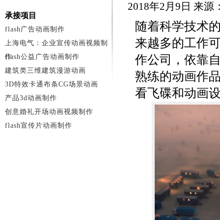
2018年2月9日 来
承接项目
随着科学技术
flash广告动画制作
来越多的工作
上海电气：企业宣传动画视频制
作
flash公益广告动画制作
作公司，依靠
建筑类三维建筑漫游动画
熟练的动画作
3D特效卡通布条CG场景动画
看飞碟和动画
产品3d动画制作
创意婚礼开场动画视频制作
flash宣传片动画制作