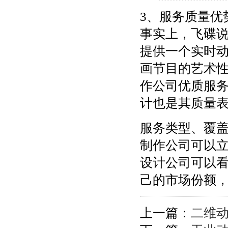
3、服务质量优
事实上，飞碟
提供一个实时
画节目的艺术
作公司优质服
计也是其质量
服务类型、覆
制作公司可以
设计公司可以
己的市场份额
上一篇：
二维动