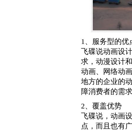
1、服务型的优
飞碟说动画设
求，动漫设计
动画、网络动画
地方的企业的
障消费者的需
2、覆盖优势
飞碟说，动画
点，而且也有