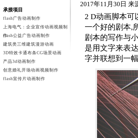
2017年11月30日
承接项目
2 D动画脚本
flash广告动画制作
一个好的剧本,
上海电气：企业宣传动画视频制
作
flash公益广告动画制作
剧本的写作与小
建筑类三维建筑漫游动画
是用文字来表达
3D特效卡通布条CG场景动画
字并联想到一幅
产品3d动画制作
创意婚礼开场动画视频制作
flash宣传片动画制作