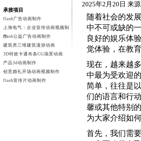
2025年2月20日 
承接项目
随着社会的发
flash广告动画制作
中不可或缺的
上海电气：企业宣传动画视频制
作
flash公益广告动画制作
良好的娱乐体
建筑类三维建筑漫游动画
觉体验，在教
3D特效卡通布条CG场景动画
现在，越来越
产品3d动画制作
创意婚礼开场动画视频制作
中最为受欢迎
flash宣传片动画制作
简单，往往是
们的语言和行
馨或其他特别
为大家介绍如
首先，我们需