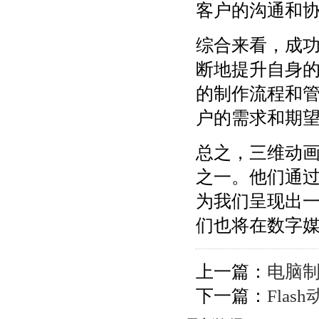
客户的沟通和
综合来看，成
断地提升自身
的制作流程和
户的需求和期
总之，三维动
之一。他们通
为我们呈现出
们也将在数字
上一篇：
电脑
下一篇：
Fla