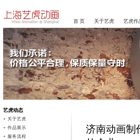
首 页
关于艺虎
艺虎作
艺虎动态
+
关于艺虎
济南动画制
+
作品展示
+
服务流程