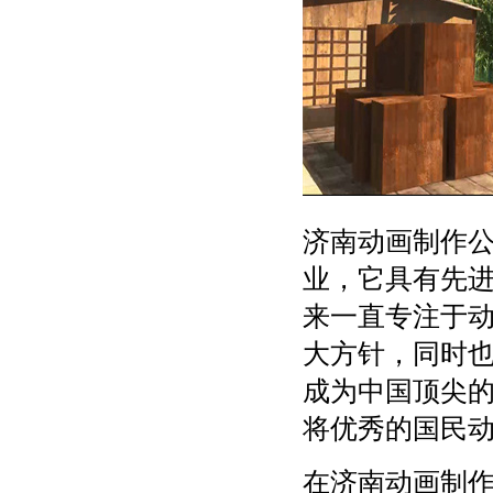
济南动画制作
业，它具有先
来一直专注于动
大方针，同时
成为中国顶尖
将优秀的国民
在济南动画制