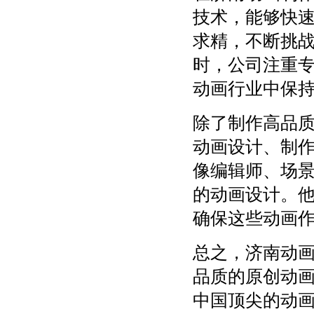
技术，能够快
求精，不断挑
时，公司注重
动画行业中保
除了制作高品
动画设计、制
像编辑师、场
的动画设计。
确保这些动画
总之，济南动
品质的原创动
中国顶尖的动