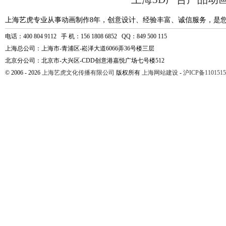
上海艺虎专业从事动画制作8年，创意设计、经验丰富、诚信服务，是
电话：400 804 9112 手 机：156 1808 6852 QQ：849 500 115
上海总公司：上海市-青浦区-崧泽大道6066弄36号楼三层
北京分公司：北京市-大兴区-CDD创意港嘉悦广场七号楼512
© 2006 - 2026
上海艺虎文化传播有限公司
版权所有
上海网站建设
-
沪ICP备1101515