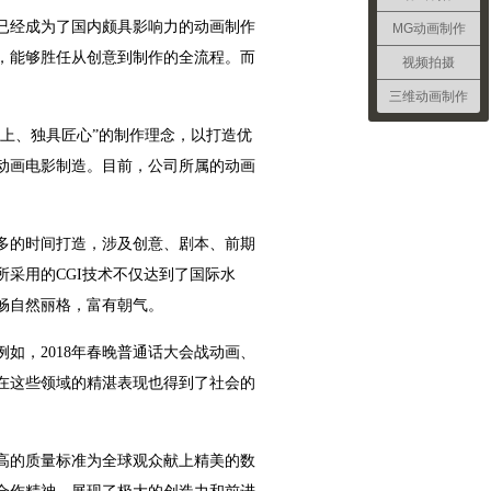
，已经成为了国内颇具影响力的动画制作
MG动画制作
，能够胜任从创意到制作的全流程。而
视频拍摄
三维动画制作
至上、独具匠心”的制作理念，以打造优
动画电影制造。目前，公司所属的动画
。
多的时间打造，涉及创意、剧本、前期
采用的CGI技术不仅达到了国际水
畅自然丽格，富有朝气。
如，2018年春晚普通话大会战动画、
。在这些领域的精湛表现也得到了社会的
高的质量标准为全球观众献上精美的数