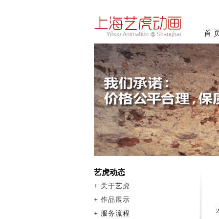
首 
艺虎动态
+
关于艺虎
+
作品展示
+
服务流程