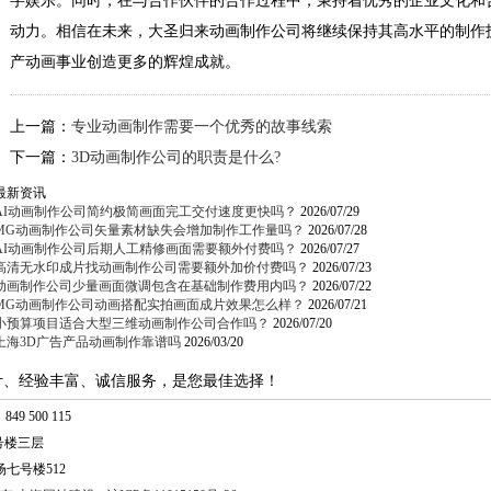
字娱乐。同时，在与合作伙伴的合作过程中，秉持着优秀的企业文化和
动力。相信在未来，大圣归来动画制作公司将继续保持其高水平的制作
产动画事业创造更多的辉煌成就。
上一篇：
专业动画制作需要一个优秀的故事线索
下一篇：
3D动画制作公司的职责是什么?
最新资讯
AI动画制作公司简约极简画面完工交付速度更快吗？
2026/07/29
MG动画制作公司矢量素材缺失会增加制作工作量吗？
2026/07/28
AI动画制作公司后期人工精修画面需要额外付费吗？
2026/07/27
高清无水印成片找动画制作公司需要额外加价付费吗？
2026/07/23
动画制作公司少量画面微调包含在基础制作费用内吗？
2026/07/22
MG动画制作公司动画搭配实拍画面成片效果怎么样？
2026/07/21
小预算项目适合大型三维动画制作公司合作吗？
2026/07/20
上海3D广告产品动画制作靠谱吗
2026/03/20
计、经验丰富、诚信服务，是您最佳选择！
49 500 115
号楼三层
七号楼512