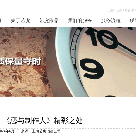
上海艺虎动画制作公
页
关于艺虎
艺虎作品
我们的服务
服务流程
联
《恋与制作人》精彩之处
2024年6月8日 来源：上海艺虎
动画公司