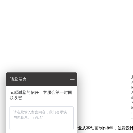
请您留言
hi,感谢您的信任，客服会第一时间
联系您
上海艺虎专业从事动画制作8年，创意设