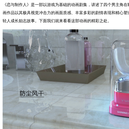
《恋与制作人》是一部以游戏为基础的动画剧集，讲述了四个男主角在
画作品以其极具视觉冲击力的画面质感、丰富多彩的剧情表现和精心塑
轻人成长励志故事。下面我们就来看看这部动画的精彩之处。