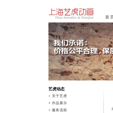
首 
艺虎动态
+
关于艺虎
+
作品展示
+
服务流程