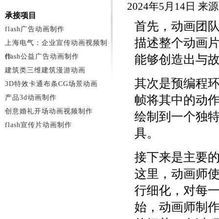
2024年5月14日 
承接项目
首先，动画团
flash广告动画制作
描述整个动画
上海电气：企业宣传动画视频制
作
flash公益广告动画制作
能够创造出与
建筑类三维建筑漫游动画
其次是预编程
3D特效卡通布条CG场景动画
帧将其中的动
产品3d动画制作
创意婚礼开场动画视频制作
绘制到一个独特的软
flash宣传片动画制作
具。
接下来是主要
这里，动画师
行细化，对每
始，动画师制