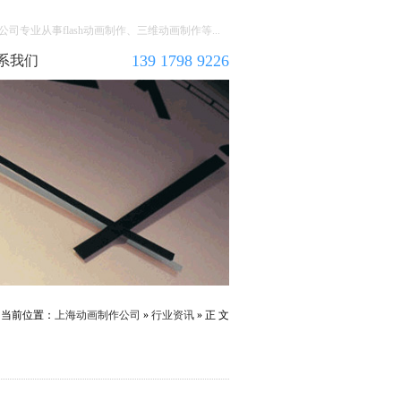
司专业从事flash动画制作、三维动画制作等...
139 1798 9226
系我们
当前位置：
上海动画制作公司
»
行业资讯
» 正 文