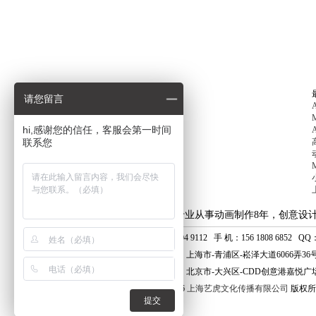
请您留言
hi,感谢您的信任，客服会第一时间
联系您
上海艺虎专业从事动画制作8年，创意设
电话：400 804 9112 手 机：156 1808 6852 QQ：8
上海总公司：上海市-青浦区-崧泽大道6066弄36
北京分公司：北京市-大兴区-CDD创意港嘉悦广场
© 2006 - 2026
上海艺虎文化传播有限公司
版权
提交