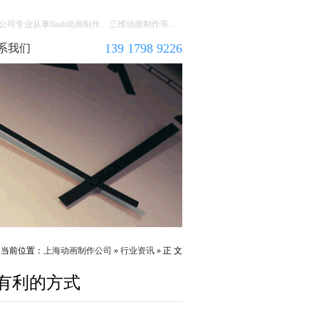
司专业从事flash动画制作、三维动画制作等...
139 1798 9226
系我们
当前位置：
上海动画制作公司
»
行业资讯
» 正 文
有利的方式