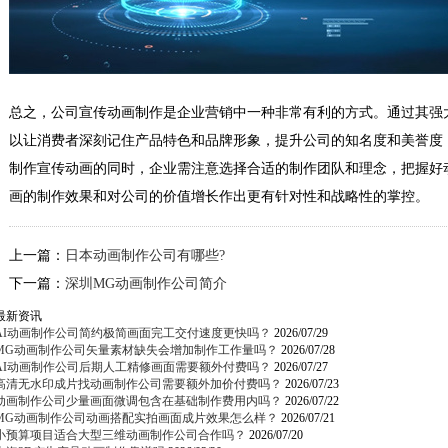
总之，公司宣传动画制作是企业营销中一种非常有利的方式。通过其强
以让消费者深刻记住产品特色和品牌形象，提升公司的知名度和美誉度
制作宣传动画的同时，企业需注意选择合适的制作团队和理念，把握好
画的制作效果和对公司的价值增长作出更有针对性和战略性的掌控。
上一篇：
日本动画制作公司有哪些?
下一篇：
深圳MG动画制作公司简介
最新资讯
AI动画制作公司简约极简画面完工交付速度更快吗？
2026/07/29
MG动画制作公司矢量素材缺失会增加制作工作量吗？
2026/07/28
AI动画制作公司后期人工精修画面需要额外付费吗？
2026/07/27
高清无水印成片找动画制作公司需要额外加价付费吗？
2026/07/23
动画制作公司少量画面微调包含在基础制作费用内吗？
2026/07/22
MG动画制作公司动画搭配实拍画面成片效果怎么样？
2026/07/21
小预算项目适合大型三维动画制作公司合作吗？
2026/07/20