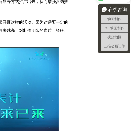
营销等方式推广出去，从而增强营销效
在线咨询
动画制作
极开展这样的活动。因为这需要一定的
MG动画制作
越来越高，对制作团队的素质、经验、
视频拍摄
三维动画制作