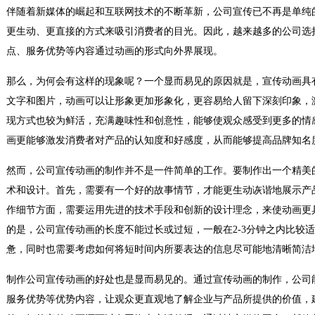
伴随着新媒体的崛起和互联网技术的不断革新，公司宣传已不再是单纯
更生动、更直接的方式来吸引消费者的目光。因此，越来越多的公司选
点、服务优势等内容通过动画的形式向外界展现。
那么，为何会有这样的现象呢？一个显而易见的原因就是，宣传动画具
文字和图片，动画可以让形象更加形象化，更容易给人留下深刻印象，
现方式也较为鲜活，充满趣味性和创意性，能够使观众感受到更多的情
画更能够激发消费者对产品的认知度和好感度，从而能够提高品牌知名
然而，公司宣传动画的制作并不是一件简单的工作。要制作出一个精美
术和设计。首先，需要有一个好的故事情节，才能更生动诙谐地展示产
作细节方面，需要运用先进的技术手段和创新的设计理念，来使动画更
的是，公司宣传动画的长度不能过长或过短，一般在2-3分钟之内比较
惫，同时也需要考虑如何将短时间内所要表达的信息尽可能地清晰简洁
制作公司宣传动画的好处也是显而易见的。通过宣传动画的制作，公司
服务优势等优势内容，让观众更直观地了解企业与产品所提供的价值，