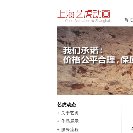
首 
艺虎动态
+
关于艺虎
+
作品展示
+
服务流程