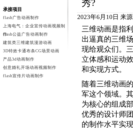
秀?
承接项目
2023年6月10日 
flash广告动画制作
上海电气：企业宣传动画视频制
三维动画是指
作
flash公益广告动画制作
出逼真的三维
建筑类三维建筑漫游动画
现给观众们。
3D特效卡通布条CG场景动画
立体感和运动
产品3d动画制作
创意婚礼开场动画视频制作
和实现方式。
flash宣传片动画制作
随着三维动画
军这个领域。
为核心的组成
优秀的设计师
的制作水平实