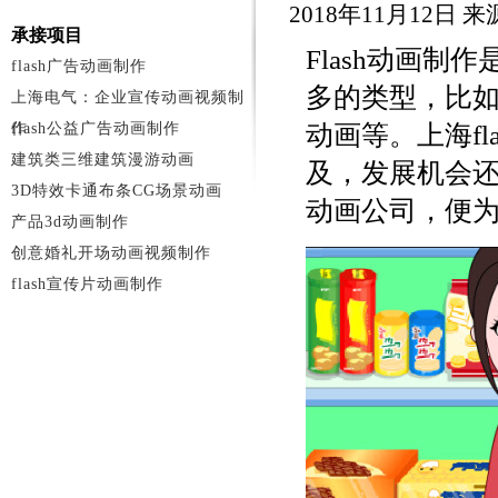
2018年11月12日
承接项目
Flash动画
flash广告动画制作
多的类型，比
上海电气：企业宣传动画视频制
作
flash公益广告动画制作
动画等。上海f
建筑类三维建筑漫游动画
及，发展机会
3D特效卡通布条CG场景动画
动画公司，便
产品3d动画制作
创意婚礼开场动画视频制作
flash宣传片动画制作